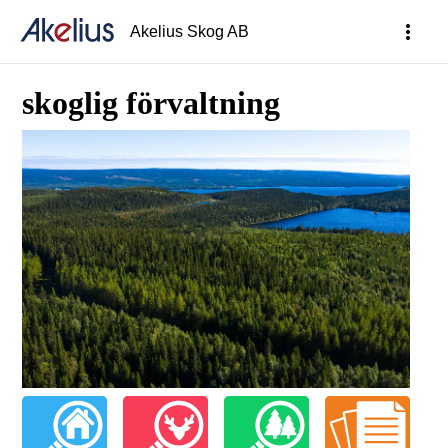
more_vert
Akelius Skog AB
skoglig förvaltning